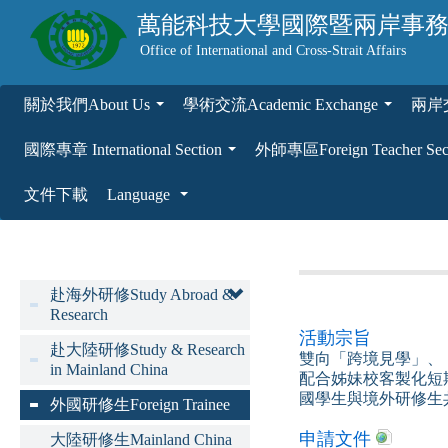
萬能科技大學
國際暨兩岸事
Office of International and Cross-Strait Affairs
關於我們About Us
學術交流Academic Exchange
兩岸交流
...
...
國際專章 International Section
外師專區Foreign Teacher Sec
...
文件下載
Language
...
赴海外研修Study Abroad &
Research
活動宗旨
赴大陸研修Study & Research
雙向「跨境見學」、
in Mainland China
配合姊妹校客製化短
國學生與境外研修生
外國研修生Foreign Trainee
申請文件
大陸研修生Mainland China