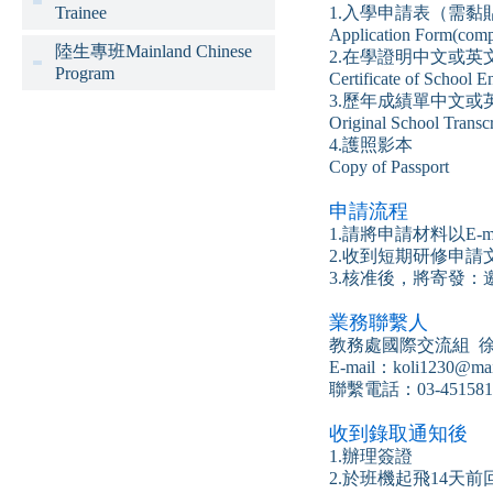
Trainee
1.入學申請表（需黏
Application Form(compl
陸生專班Mainland Chinese
2.在學證明中文或
Program
Certificate of School E
3.歷年成績單中文
Original School Transcri
4.護照影本
Copy of Passport
申請流程
1.請將申請材料以E
2.收到短期研修申
3.核准後，將寄發
業務聯繫人
教務處國際交流組 
E-mail：koli1230@mail
聯繫電話：03-451581
收到錄取通知後
1.辦理簽證
2.於班機起飛14天