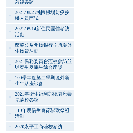
蒞臨參訪
2021/08/25桃園機場防疫接
機人員面試
2021/08/14新住民團體參訪
活動
慈馨公益食物銀行捐贈境外
生物資活動
2021僑務委員會蒞校參訪並
與泰生及馬生綜合座談
109學年度第二學期境外新
生生活座談會
2021年衛生福利部桃園療養
院蒞校參訪
110年度僑生春節聯歡祭祖
活動
2020永平工商蒞校參訪