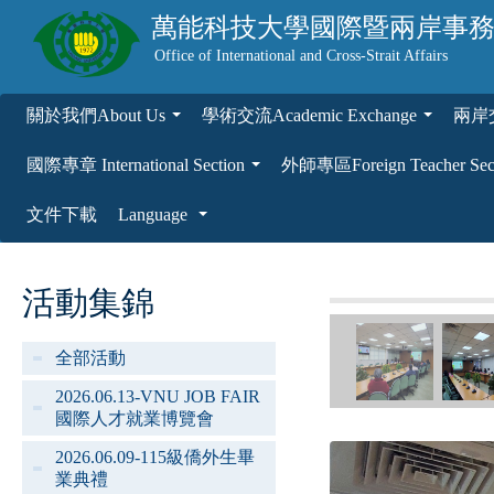
萬能科技大學
國際暨兩岸事
Office of International and Cross-Strait Affairs
關於我們About Us
學術交流Academic Exchange
兩岸交流
...
...
國際專章 International Section
外師專區Foreign Teacher Sec
...
文件下載
Language
...
活動集錦
全部活動
2026.06.13-VNU JOB FAIR
國際人才就業博覽會
2026.06.09-115級僑外生畢
業典禮