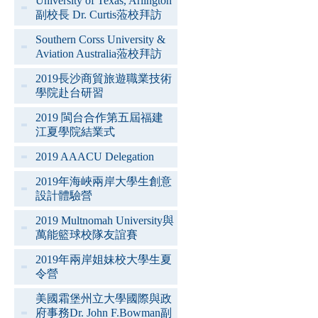
University of Texas, Arlington
副校長 Dr. Curtis蒞校拜訪
Southern Corss University &
Aviation Australia蒞校拜訪
2019長沙商貿旅遊職業技術
學院赴台研習
2019 閩台合作第五屆福建
江夏學院結業式
2019 AAACU Delegation
2019年海峽兩岸大學生創意
設計體驗營
2019 Multnomah University與
萬能籃球校隊友誼賽
2019年兩岸姐妹校大學生夏
令營
美國霜堡州立大學國際與政
府事務Dr. John F.Bowman副