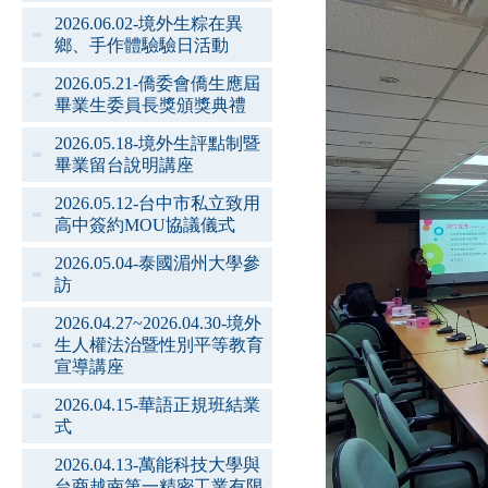
2026.06.02-境外生粽在異
鄉、手作體驗驗日活動
2026.05.21-僑委會僑生應屆
畢業生委員長獎頒獎典禮
2026.05.18-境外生評點制暨
畢業留台說明講座
2026.05.12-台中市私立致用
高中簽約MOU協議儀式
2026.05.04-泰國湄州大學參
訪
2026.04.27~2026.04.30-境外
生人權法治暨性別平等教育
宣導講座
2026.04.15-華語正規班結業
式
2026.04.13-萬能科技大學與
台商越南第一精密工業有限