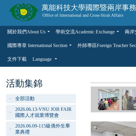
萬能科技大學
國際暨兩岸事
Office of International and Cross-Strait Affairs
關於我們About Us
學術交流Academic Exchange
兩岸交流
...
...
國際專章 International Section
外師專區Foreign Teacher Sec
...
文件下載
Language
...
活動集錦
全部活動
2026.06.13-VNU JOB FAIR
國際人才就業博覽會
2026.06.09-115級僑外生畢
業典禮