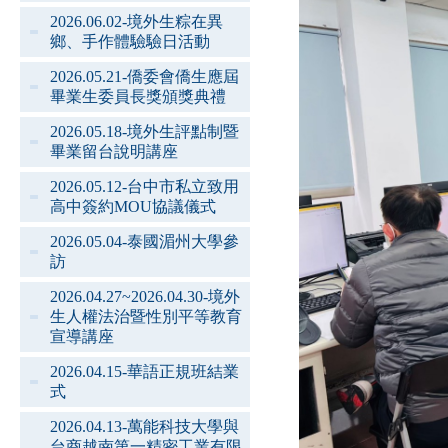
2026.06.02-境外生粽在異
鄉、手作體驗驗日活動
2026.05.21-僑委會僑生應屆
畢業生委員長獎頒獎典禮
2026.05.18-境外生評點制暨
畢業留台說明講座
2026.05.12-台中市私立致用
高中簽約MOU協議儀式
2026.05.04-泰國湄州大學參
訪
2026.04.27~2026.04.30-境外
生人權法治暨性別平等教育
宣導講座
2026.04.15-華語正規班結業
式
2026.04.13-萬能科技大學與
台商越南第一精密工業有限