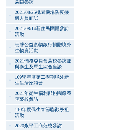
蒞臨參訪
2021/08/25桃園機場防疫接
機人員面試
2021/08/14新住民團體參訪
活動
慈馨公益食物銀行捐贈境外
生物資活動
2021僑務委員會蒞校參訪並
與泰生及馬生綜合座談
109學年度第二學期境外新
生生活座談會
2021年衛生福利部桃園療養
院蒞校參訪
110年度僑生春節聯歡祭祖
活動
2020永平工商蒞校參訪