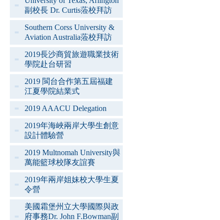
University of Texas, Arlington
副校長 Dr. Curtis蒞校拜訪
Southern Corss University &
Aviation Australia蒞校拜訪
2019長沙商貿旅遊職業技術
學院赴台研習
2019 閩台合作第五屆福建
江夏學院結業式
2019 AAACU Delegation
2019年海峽兩岸大學生創意
設計體驗營
2019 Multnomah University與
萬能籃球校隊友誼賽
2019年兩岸姐妹校大學生夏
令營
美國霜堡州立大學國際與政
府事務Dr. John F.Bowman副