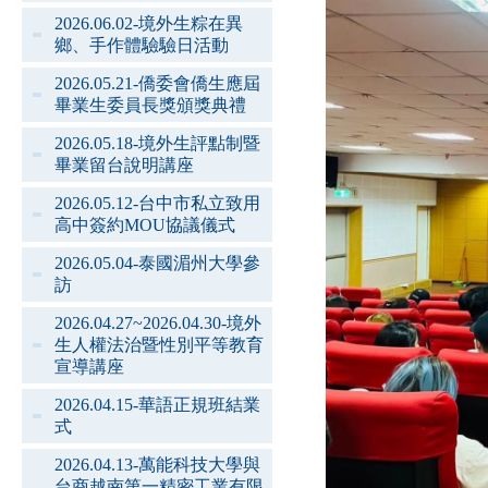
2026.06.02-境外生粽在異
鄉、手作體驗驗日活動
2026.05.21-僑委會僑生應屆
畢業生委員長獎頒獎典禮
2026.05.18-境外生評點制暨
畢業留台說明講座
2026.05.12-台中市私立致用
高中簽約MOU協議儀式
2026.05.04-泰國湄州大學參
訪
2026.04.27~2026.04.30-境外
生人權法治暨性別平等教育
宣導講座
2026.04.15-華語正規班結業
式
2026.04.13-萬能科技大學與
台商越南第一精密工業有限