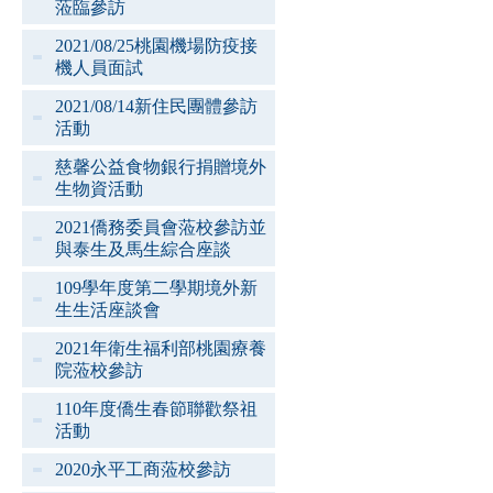
蒞臨參訪
2021/08/25桃園機場防疫接
機人員面試
2021/08/14新住民團體參訪
活動
慈馨公益食物銀行捐贈境外
生物資活動
2021僑務委員會蒞校參訪並
與泰生及馬生綜合座談
109學年度第二學期境外新
生生活座談會
2021年衛生福利部桃園療養
院蒞校參訪
110年度僑生春節聯歡祭祖
活動
2020永平工商蒞校參訪