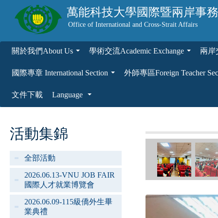
萬能科技大學
國際暨兩岸事
Office of International and Cross-Strait Affairs
關於我們About Us
學術交流Academic Exchange
兩岸交流
...
...
國際專章 International Section
外師專區Foreign Teacher Sec
...
文件下載
Language
...
活動集錦
全部活動
2026.06.13-VNU JOB FAIR
國際人才就業博覽會
2026.06.09-115級僑外生畢
業典禮