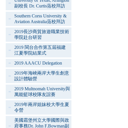
University of Texas, Arlington
副校長 Dr. Curtis蒞校拜訪
Southern Corss University &
Aviation Australia蒞校拜訪
2019長沙商貿旅遊職業技術
學院赴台研習
2019 閩台合作第五屆福建
江夏學院結業式
2019 AAACU Delegation
2019年海峽兩岸大學生創意
設計體驗營
2019 Multnomah University與
萬能籃球校隊友誼賽
2019年兩岸姐妹校大學生夏
令營
美國霜堡州立大學國際與政
府事務Dr. John F.Bowman副