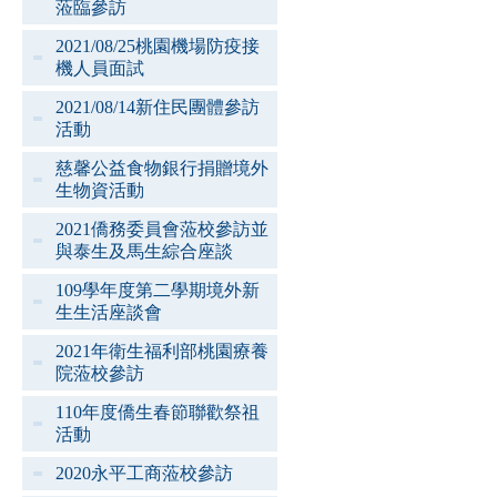
蒞臨參訪
2021/08/25桃園機場防疫接
機人員面試
2021/08/14新住民團體參訪
活動
慈馨公益食物銀行捐贈境外
生物資活動
2021僑務委員會蒞校參訪並
與泰生及馬生綜合座談
109學年度第二學期境外新
生生活座談會
2021年衛生福利部桃園療養
院蒞校參訪
110年度僑生春節聯歡祭祖
活動
2020永平工商蒞校參訪