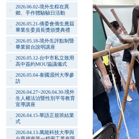
2026.06.02-境外生粽在異
鄉、手作體驗驗日活動
2026.05.21-僑委會僑生應屆
畢業生委員長獎頒獎典禮
2026.05.18-境外生評點制暨
畢業留台說明講座
2026.05.12-台中市私立致用
高中簽約MOU協議儀式
2026.05.04-泰國湄州大學參
訪
2026.04.27~2026.04.30-境外
生人權法治暨性別平等教育
宣導講座
2026.04.15-華語正規班結業
式
2026.04.13-萬能科技大學與
台商越南第一精密工業有限