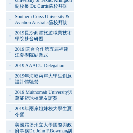
University of Texas, Arlington
副校長 Dr. Curtis蒞校拜訪
Southern Corss University &
Aviation Australia蒞校拜訪
2019長沙商貿旅遊職業技術
學院赴台研習
2019 閩台合作第五屆福建
江夏學院結業式
2019 AAACU Delegation
2019年海峽兩岸大學生創意
設計體驗營
2019 Multnomah University與
萬能籃球校隊友誼賽
2019年兩岸姐妹校大學生夏
令營
美國霜堡州立大學國際與政
府事務Dr. John F.Bowman副