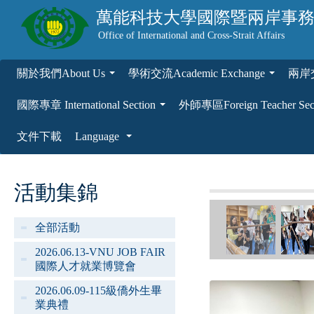
萬能科技大學
國際暨兩岸事
Office of International and Cross-Strait Affairs
關於我們About Us
學術交流Academic Exchange
兩岸交流
...
...
國際專章 International Section
外師專區Foreign Teacher Sec
...
文件下載
Language
...
活動集錦
全部活動
2026.06.13-VNU JOB FAIR
國際人才就業博覽會
2026.06.09-115級僑外生畢
業典禮