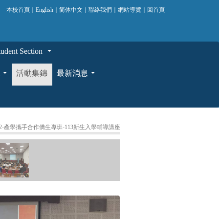
本校首頁
｜
English
｜
简体中文
｜
聯絡我們
｜
網站導覽
｜
回首頁
ent Section
...
活動集錦
最新消息
...
...
.07.02-產學攜手合作僑生專班-113新生入學輔導講座