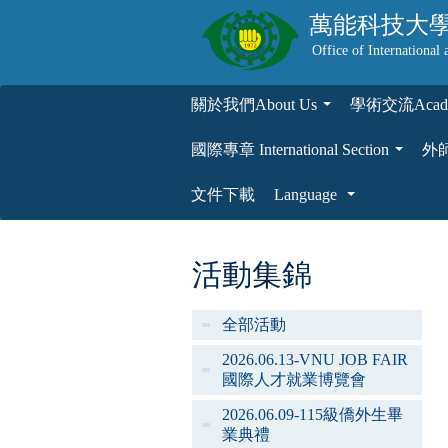
萬能科技大
Office of International 
關於我們About Us
學術交流Academ
...
國際專章 International Section
外師專
...
文件下載
Language
...
活動集錦
全部活動
2026.06.13-VNU JOB FAIR
國際人才就業博覽會
2026.06.09-115級僑外生畢
業典禮