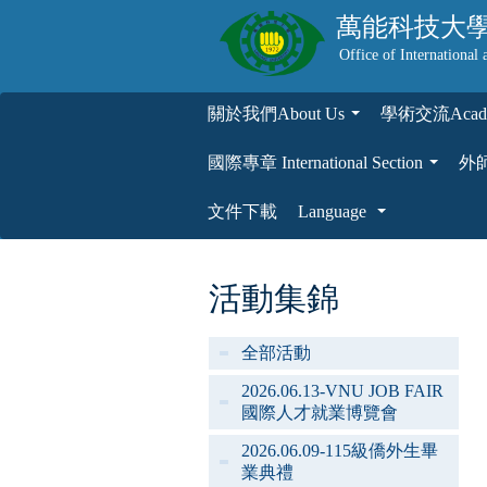
萬能科技大
Office of International 
關於我們About Us
學術交流Academ
...
國際專章 International Section
外師專
...
文件下載
Language
...
活動集錦
全部活動
2026.06.13-VNU JOB FAIR
國際人才就業博覽會
2026.06.09-115級僑外生畢
業典禮