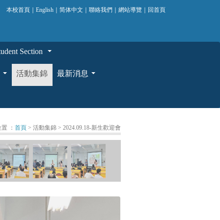
本校首頁
｜
English
｜
简体中文
｜
聯絡我們
｜
網站導覽
｜
回首頁
ent Section
...
活動集錦
最新消息
...
...
置 ：
首頁
> 活動集錦
> 2024.09.18-新生歡迎會