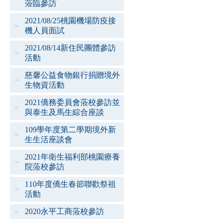
蒞臨參訪
2021/08/25桃園機場防疫接
機人員面試
2021/08/14新住民團體參訪
活動
慈馨公益食物銀行捐贈境外
生物資活動
2021僑務委員會蒞校參訪並
與泰生及馬生綜合座談
109學年度第二學期境外新
生生活座談會
2021年衛生福利部桃園療養
院蒞校參訪
110年度僑生春節聯歡祭祖
活動
2020永平工商蒞校參訪