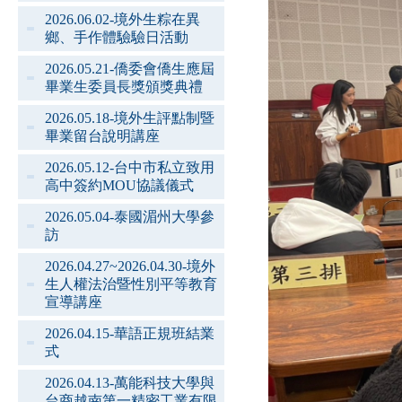
2026.06.02-境外生粽在異
鄉、手作體驗驗日活動
2026.05.21-僑委會僑生應屆
畢業生委員長獎頒獎典禮
2026.05.18-境外生評點制暨
畢業留台說明講座
2026.05.12-台中市私立致用
高中簽約MOU協議儀式
2026.05.04-泰國湄州大學參
訪
2026.04.27~2026.04.30-境外
生人權法治暨性別平等教育
宣導講座
2026.04.15-華語正規班結業
式
2026.04.13-萬能科技大學與
台商越南第一精密工業有限