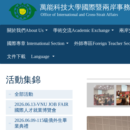
萬能科技大學
國際暨兩岸事
Office of International and Cross-Strait Affairs
關於我們About Us
學術交流Academic Exchange
兩岸交流
...
...
國際專章 International Section
外師專區Foreign Teacher Sec
...
文件下載
Language
...
活動集錦
全部活動
2026.06.13-VNU JOB FAIR
國際人才就業博覽會
2026.06.09-115級僑外生畢
業典禮