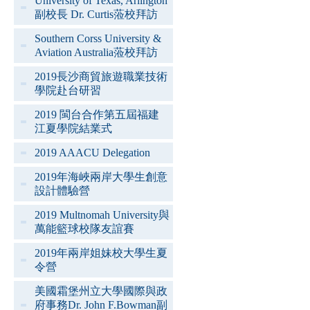
University of Texas, Arlington
副校長 Dr. Curtis蒞校拜訪
Southern Corss University &
Aviation Australia蒞校拜訪
2019長沙商貿旅遊職業技術
學院赴台研習
2019 閩台合作第五屆福建
江夏學院結業式
2019 AAACU Delegation
2019年海峽兩岸大學生創意
設計體驗營
2019 Multnomah University與
萬能籃球校隊友誼賽
2019年兩岸姐妹校大學生夏
令營
美國霜堡州立大學國際與政
府事務Dr. John F.Bowman副