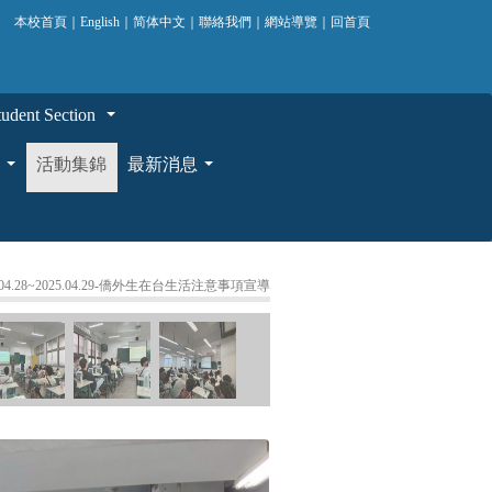
本校首頁
｜
English
｜
简体中文
｜
聯絡我們
｜
網站導覽
｜
回首頁
ent Section
...
活動集錦
最新消息
...
...
5.04.28~2025.04.29-僑外生在台生活注意事項宣導