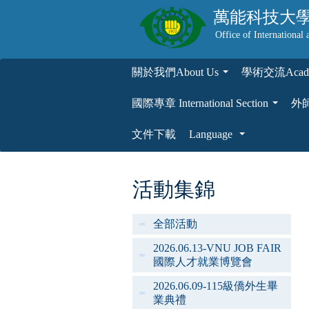
萬能科技大
Office of International 
關於我們About Us
學術交流Academ
...
國際專章 International Section
外師專
...
文件下載
Language
...
活動集錦
全部活動
2026.06.13-VNU JOB FAIR
國際人才就業博覽會
2026.06.09-115級僑外生畢
業典禮