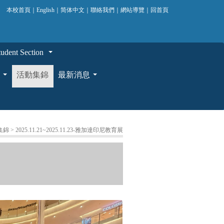
本校首頁
｜
English
｜
简体中文
｜
聯絡我們
｜
網站導覽
｜
回首頁
ent Section
...
活動集錦
最新消息
...
...
集錦
> 2025.11.21~2025.11.23-雅加達印尼教育展