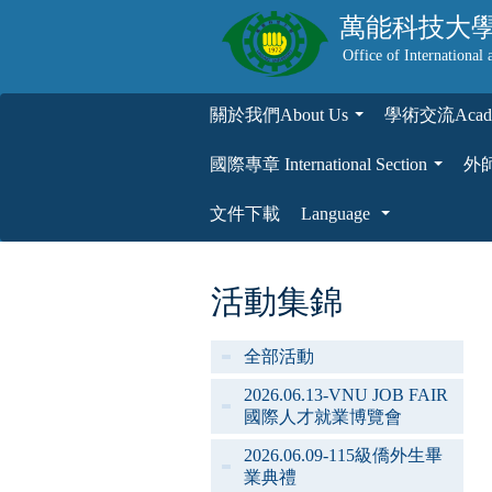
萬能科技大
Office of International 
關於我們About Us
學術交流Academ
...
國際專章 International Section
外師專
...
文件下載
Language
...
活動集錦
全部活動
2026.06.13-VNU JOB FAIR
國際人才就業博覽會
2026.06.09-115級僑外生畢
業典禮