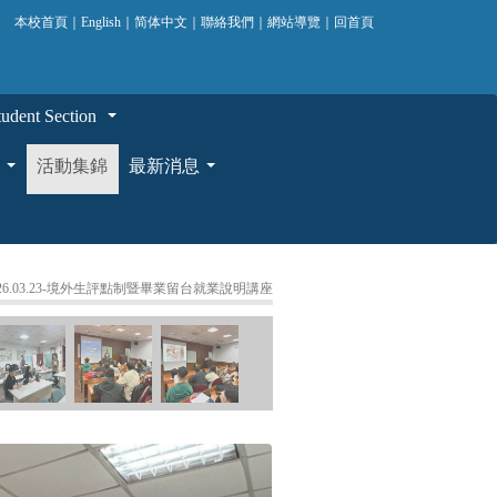
本校首頁
｜
English
｜
简体中文
｜
聯絡我們
｜
網站導覽
｜
回首頁
ent Section
...
活動集錦
最新消息
...
...
2026.03.23-境外生評點制暨畢業留台就業說明講座