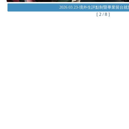
2026.03.23-境外生評點制暨畢業留台
[ 2 / 8 ]