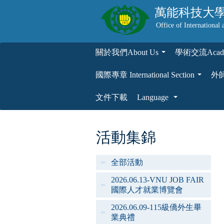
萬能科技大
Office of International 
關於我們About Us
學術交流Academ
...
國際專章 International Section
外師專
...
文件下載
Language
...
活動集錦
全部活動
2026.06.13-VNU JOB FAIR
國際人才就業博覽會
2026.06.09-115級僑外生畢
業典禮