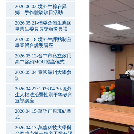
2026.06.02-境外生粽在異
鄉、手作體驗驗日活動
2026.05.21-僑委會僑生應屆
畢業生委員長獎頒獎典禮
2026.05.18-境外生評點制暨
畢業留台說明講座
2026.05.12-台中市私立致用
高中簽約MOU協議儀式
2026.05.04-泰國湄州大學參
訪
2026.04.27~2026.04.30-境外
生人權法治暨性別平等教育
宣導講座
2026.04.15-華語正規班結業
式
2026.04.13-萬能科技大學與
台商越南第一精密工業有限