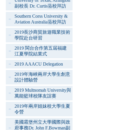
University of Texas, Arlington
副校長 Dr. Curtis蒞校拜訪
Southern Corss University &
Aviation Australia蒞校拜訪
2019長沙商貿旅遊職業技術
學院赴台研習
2019 閩台合作第五屆福建
江夏學院結業式
2019 AAACU Delegation
2019年海峽兩岸大學生創意
設計體驗營
2019 Multnomah University與
萬能籃球校隊友誼賽
2019年兩岸姐妹校大學生夏
令營
美國霜堡州立大學國際與政
府事務Dr. John F.Bowman副