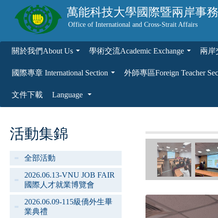
萬能科技大學
國際暨兩岸事
Office of International and Cross-Strait Affairs
關於我們About Us
學術交流Academic Exchange
兩岸交流
...
...
國際專章 International Section
外師專區Foreign Teacher Sec
...
文件下載
Language
...
活動集錦
全部活動
2026.06.13-VNU JOB FAIR
國際人才就業博覽會
2026.06.09-115級僑外生畢
業典禮