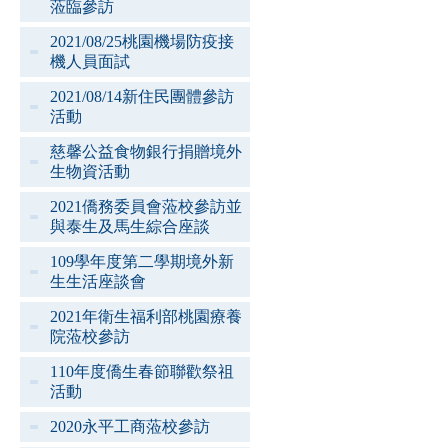
蒞臨參訪
2021/08/25桃園機場防疫接
機人員面試
2021/08/14新住民團體參訪
活動
慈馨公益食物銀行捐贈境外
生物資活動
2021僑務委員會蒞校參訪並
與泰生及馬生綜合座談
109學年度第二學期境外新
生生活座談會
2021年衛生福利部桃園療養
院蒞校參訪
110年度僑生春節聯歡祭祖
活動
2020永平工商蒞校參訪