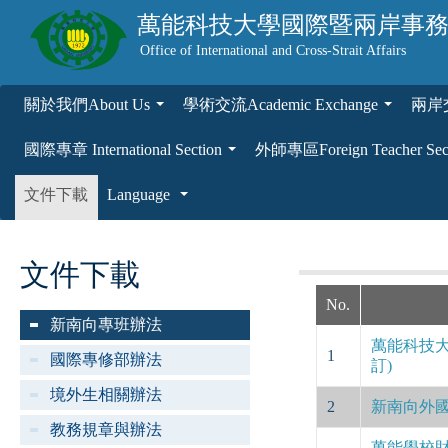
萬能科技大學
國際暨兩岸事
Office of International and Cross-Strait Affairs
關於我們About Us
學術交流Academic Exchange
兩岸交流
...
...
國際專章 International Section
外師專區Foreign Teacher Sec
...
文件下載
Language
...
文件下載
No.
新南向專班辦法
萬能科技大
1
國際專修部辦法
訂)
境外生相關辦法
2
新南向外國學
教務規章與辦法
萬能學校